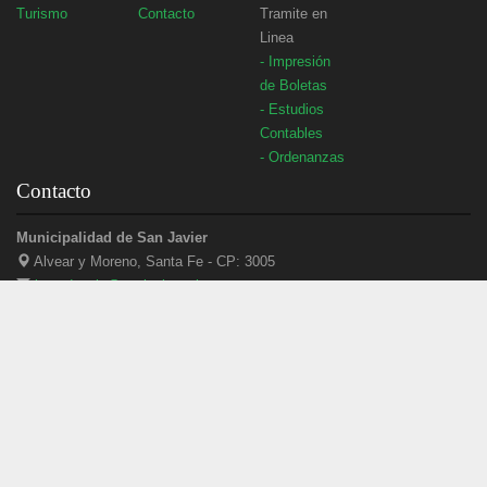
Turismo
Contacto
Tramite en
Linea
- Impresión
de Boletas
- Estudios
Contables
- Ordenanzas
Contacto
Municipalidad de San Javier
Alvear y Moreno, Santa Fe - CP: 3005
intendencia@sanjavier.gob.ar
(03405) 420434
3405 - 488949
sanjaviermuni
Municipalidad de San Javier