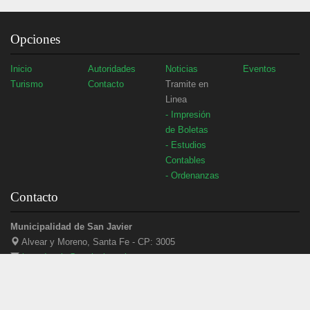
Opciones
Inicio
Autoridades
Noticias
Eventos
Turismo
Contacto
Tramite en
Linea
- Impresión
de Boletas
- Estudios
Contables
- Ordenanzas
Contacto
Municipalidad de San Javier
Alvear y Moreno, Santa Fe - CP: 3005
intendencia@sanjavier.gob.ar
(03405) 420434
3405 - 488949