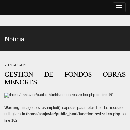
Toggle
naviga
Noticia
2026-05-04
GESTION DE FONDOS OBRAS
MENORES
/home/sanjavier/public_html/function.resize.leo.php on line
97
Warning
: imagecopyresampled() expects parameter 1 to be resource,
null given in
/home/sanjavier/public_html/function.resize.leo.php
on
line
102