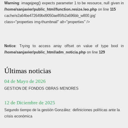
Warning
: imagejpeg() expects parameter 1 to be resource, null given in
/home/sanjavier/public_html/function.resize.leo.php
on line
115
cache/e2a64be472649bd9050ae85fb2a696bb_w800.jpg'
class="properties img-thumbnail" alt="properties" />
Notice
: Trying to access array offset on value of type bool in
/home/sanjavier/public_html/adm_noticia.php
on line
129
Últimas noticias
04 de Mayo de 2026
GESTION DE FONDOS OBRAS MENORES
12 de Diciembre de 2025
Segundo tiempo de la gestión González: definiciones políticas ante la
crisis económica