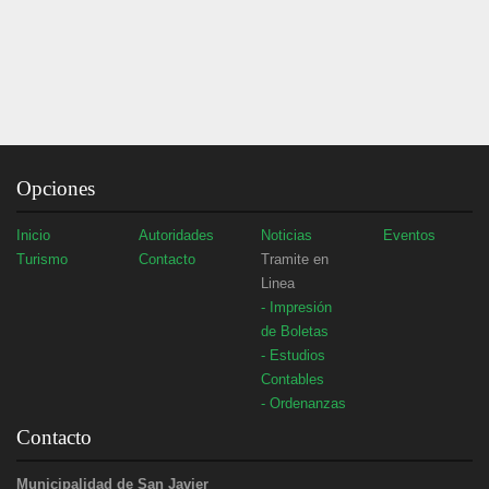
Opciones
Inicio
Autoridades
Noticias
Eventos
Turismo
Contacto
Tramite en
Linea
- Impresión
de Boletas
- Estudios
Contables
- Ordenanzas
Contacto
Municipalidad de San Javier