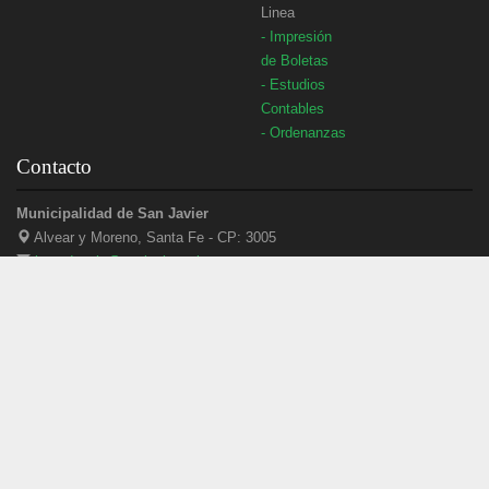
Linea
- Impresión
de Boletas
- Estudios
Contables
- Ordenanzas
Contacto
Municipalidad de San Javier
Alvear y Moreno, Santa Fe - CP: 3005
intendencia@sanjavier.gob.ar
(03405) 420434
3405 - 488949
sanjaviermuni
Municipalidad de San Javier
Desarrolló:
Grupo Guadalupe S.R.L.